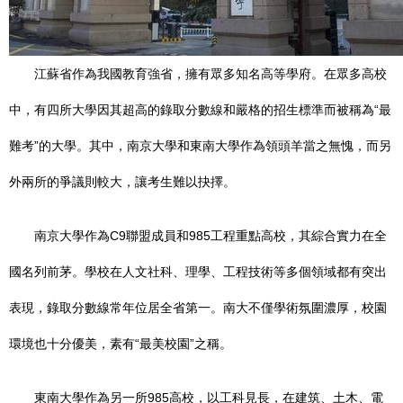
江蘇省作為我國教育強省，擁有眾多知名高等學府。在眾多高校
中，有四所大學因其超高的錄取分數線和嚴格的招生標準而被稱為“最
難考”的大學。其中，南京大學和東南大學作為領頭羊當之無愧，而另
外兩所的爭議則較大，讓考生難以抉擇。
南京大學作為C9聯盟成員和985工程重點高校，其綜合實力在全
國名列前茅。學校在人文社科、理學、工程技術等多個領域都有突出
表現，錄取分數線常年位居全省第一。南大不僅學術氛圍濃厚，校園
環境也十分優美，素有“最美校園”之稱。
東南大學作為另一所985高校，以工科見長，在建筑、土木、電