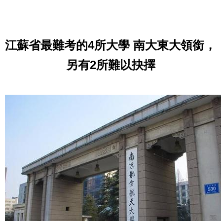
江蘇省最難考的4所大學 南大東大領銜，
另有2所難以抉擇